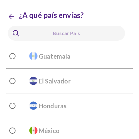
Navigated to new page at /app/country/
¿A qué país envías?
Guatemala
El Salvador
Honduras
México